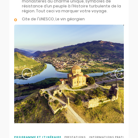
monastères au charme unique, symboles de
résistance d’un peuple à l’Histoire turbulente de la
région. Tout ceci va marquer votre voyage.
Cite de l'UNESCO, Le vin géorgien
Previous slide
Next slide
PROGRAMME ET ITINÉRAIRE
PRESTATIONS
INFORMATIONS PRATIQUES