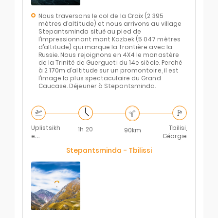
Nous traversons le col de la Croix (2 395
mètres d’altitude) et nous arrivons au village
Stepantsminda situé au pied de
l’impressionnant mont Kazbek (5 047 mètres
d’altitude) qui marque la frontière avec la
Russie. Nous rejoignons en 4X4 le monastère
de la Trinité de Guergueti du 14e siècle. Perché
à 2 170m d’altitude sur un promontoire, il est
l’image la plus spectaculaire du Grand
Caucase. Déjeuner à Stepantsminda.
Uplistsikh
Tbilisi,
1h 20
90km
e
Géorgie
Complex
Stepantsminda - Tbilissi
Road,
Kvakhvreli
, Géorgie