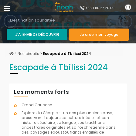
+33 1 80 27 20 09
voyages
Previous slide
Next 
pour vous
J'AI ENVIE DE DÉCOUVRIR
Je crée mon voyage
En solo ou entre amis, en famille ou en voyage
de noces, découvrez les circuits adaptés.
>
Nos circuits
>
Escapade à Tbilissi 2024
Escapade à Tbilissi 2024
Les moments forts
Grand Caucase
Explorez la Géorgie - l’un des plus anciens pays,
préservant toujours sa culture inédite et son
histoire séculaire, sa langue, ses traditions
ancestrales originales et sa foi chrétienne dans
des paysages époustouflants émaillés de