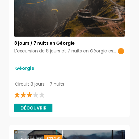
8 jours / 7 nuits en Géorgie
L'excursion de 8 jours et 7 nuits en Géorgie est une odyssée complète à travers ce joyau du Caucase, offrant une exploration approfondie des trésors culturels, historiques et naturels du pays. Ce circuit soigneusement conçu vous emmène des rues animées de Tbilissi aux paysages montagneux de Svanéthie, vous permettant de découvrir la diversité et la richesse de la Géorgie.
Géorgie
Circuit 8 jours - 7 nuits
DÉCOUVRIR
1776 €