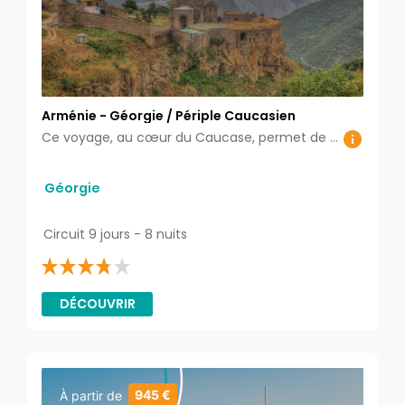
Arménie - Géorgie / Périple Caucasien
Ce voyage, au cœur du Caucase, permet de découvrir une terre de mythes et de légendes. Les deux pays chrétiens, Arménie et Géorgie, les plus anciens christianisés dans la Région sont situés au croisement de deux civilisations: l‘Europe et l’Asie. Harmonieusement influencés dans leurs cultures et vies quotidiennes, attirent les visiteurs par leur hospitalité, leurs histoires et surtout par l’attachement aux traditions
Géorgie
Circuit 9 jours - 8 nuits
DÉCOUVRIR
945 €
À partir de