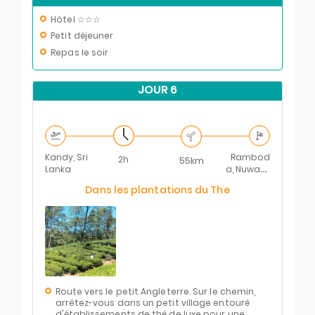
Hôtel ☆☆☆
Petit déjeuner
Repas le soir
JOUR 6
Kandy, Sri
Rambod
2h
55km
Lanka
a, Nuwara
Eliya, Sri
Dans les plantations du The
Lanka
Route vers le petit Angleterre. Sur le chemin,
arrêtez-vous dans un petit village entouré
d'établissements de thé de luxe pour une