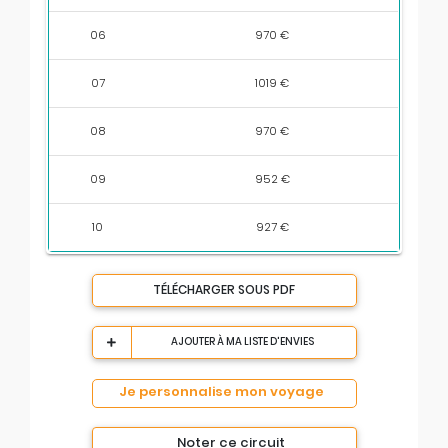
06
970 €
07
1019 €
08
970 €
09
952 €
10
927 €
TÉLÉCHARGER SOUS PDF
AJOUTER À MA LISTE D'ENVIES
Je personnalise mon voyage
Noter ce circuit