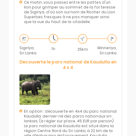
Ce matin, vous passez entre les pattes d'un
lion pour grimper au sommet de la forteresse
de Sigiriya, d'où son surnom de Rocher du Lion.
Superbes fresques à ne pas manquer ainsi
que la vue du haut de la citadelle.
Sigiriya,
Minneriya,
1h
25km
Sri Lanka
Sri Lanka
Decouverte le parc national de Kaudulla en
4 x 4
En option : découverte en 4x4 du parc national
Kaudulla, dernier-né des parcs nationaux sri-
lankais. (à régler sur place, 45 EUR par person)
Le parc national de Kaudulla est situé dans la
région Centre Nord du Sri Lanka, à 22 km de la
ville d’Habarana. Historiquement, Kaudulla