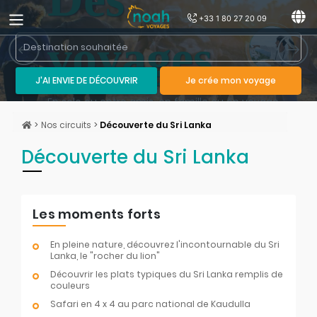
+33 1 80 27 20 09
voyages
Previous slide
Next 
pour vous
J'AI ENVIE DE DÉCOUVRIR
Je crée mon voyage
En solo ou entre amis, en famille ou en voyage
de noces, découvrez les circuits adaptés.
>
Nos circuits
>
Découverte du Sri Lanka
Découverte du Sri Lanka
Les moments forts
En pleine nature, découvrez l'incontournable du Sri
Lanka, le "rocher du lion"
Découvrir les plats typiques du Sri Lanka remplis de
couleurs
Safari en 4 x 4 au parc national de Kaudulla