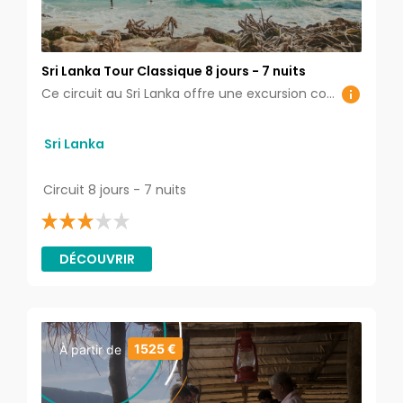
Sri Lanka Tour Classique 8 jours - 7 nuits
Ce circuit au Sri Lanka offre une excursion complète dans la culture, la nature et l'histoire de cette île. Explorez Colombo, découvrez la spiritualité à Kandy, admirez les plantations de thé à Nuwara Eliya, découvrez le temple d’or de Dambulla, admirez l’espace vert dans le jardin botanique de Peradeniya et partez à la visite du parc national de Minneriya.
Sri Lanka
Circuit 8 jours - 7 nuits
DÉCOUVRIR
1525 €
À partir de