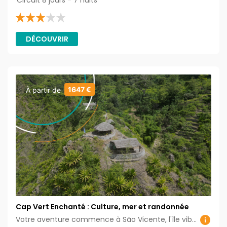
DÉCOUVRIR
1647 €
À partir de
Cap Vert Enchanté : Culture, mer et randonnée
Votre aventure commence à São Vicente, l'île vibrante au cœur de la culture capverdienne. Plongez dans l'effervescence de Mindelo, la ville animée réputée pour ses marchés colorés, ses musées fascinants et son atmosphère musicale envoûtante. Explorez les ruelles historiques où résonnent les rythmes du funana et de la morna, et goûtez aux saveurs locales dans les restaurants pittoresques. Vous partez en directio de Santo Antão, un paradis montagneux réputé pour ses paysages spectaculaires et ses sentiers de randonnée pittoresques. Explorez les vallées verdoyantes, les villages isolés et les sommets panoramiques. Rencontrez les habitants chaleureux, découvrez leurs traditions et partagez des moments authentiques de la vie locale. Les nuits seront passées dans des auberges charmantes, vous permettant de vous immerger complètement dans la vie insulaire.