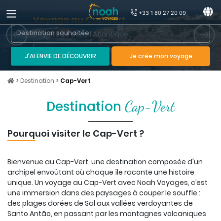
+33 1 80 27 20 09
Voyage au Cap Vert
Un paradis dans l’Atlantique
Previous slide
Next 
DÉCOUVRIR DES INFORMATIONS SUR CE PAYS
J'AI ENVIE DE DÉCOUVRIR
Je crée mon voyage
>
Destination
>
Cap-Vert
Cap-Vert
Destination
Pourquoi visiter
le
Cap-Vert ?
Bienvenue au Cap-Vert, une destination composée d'un
archipel envoûtant où chaque île raconte une histoire
unique. Un voyage au Cap-Vert avec Noah Voyages, c’est
une immersion dans des paysages à couper le souffle :
des plages dorées de Sal aux vallées verdoyantes de
Santo Antão, en passant par les montagnes volcaniques