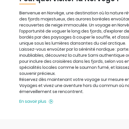
Bienvenue en Norvège, une destination où la nature r
des fjords majestueux, des aurores boréales envoût
recouvertes de neige immaculée. Un voyage en Norvè
l’opportunité de voguer le long des fjords, d’explorer d
bordés par des paysages à couper le souffle, et d’ass
unique sous les lumières dansantes du ciel arctique.
Laissez-vous envoûter par la sérénité nordique : par
inoubliables, découvrez la culture Sami authentique ou
pour inclure des croisières dans les fjords, selon vos 
spécialités locales comme le saumon fumé, et laisse
souvenir précieux.
Réservez dès maintenant votre voyage sur mesure e
Voyages et vivez une aventure hors du commun où nat
émerveillement se rencontrent.
En savoir plus