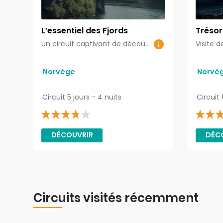
L’essentiel des Fjords
Trésor
Un circuit captivant de découvertes naturelles et d'aventures inoubliables en plein cœur de paysages majestueux.
Visite d
Norvège
Norvè
Circuit 5 jours - 4 nuits
DÉCOUVRIR
DÉC
Circuits visités récemment