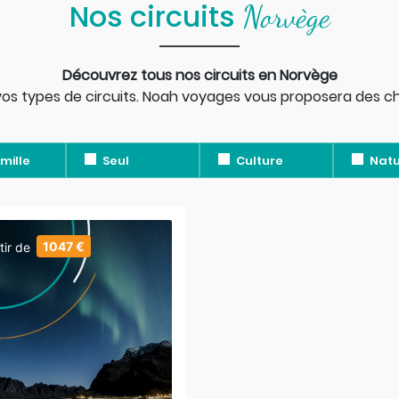
Nos circuits
Norvège
Découvrez tous nos circuits en Norvège
) vos types de circuits. Noah voyages vous proposera des c
mille
Seul
Culture
Natu
1047 €
tir de