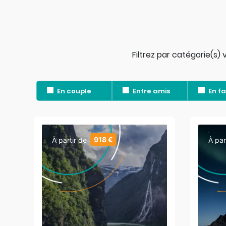
Filtrez par catégorie(s
En couple
Entre amis
En fa
918 €
À partir de
À par