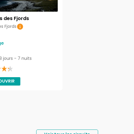
s des Fjords
es Fjords
ge
Circuit 8 jours - 7 nuits
OUVRIR