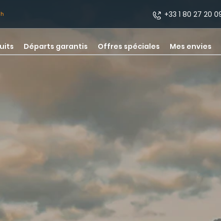
+33 1 80 27 20 0
3h
uits
Départs garantis
Offres spéciales
Mes envies