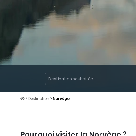
>
Destination
>
Norvège
Pourquoi visiter
la
Norvège ?